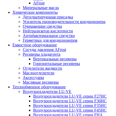
AFrost
Минеральные масла
Химические компоненты
Дегидратирующая присадка
Усилитель производительности кондиционера
Очищающие средства
Нейтрализатор кислотности
Антибактериальное средство
Герметики для кондиционеров
Емкостное оборудование
Сосуды давления AFrost
Ресиверы хладагента
Вертикальные ресиверы
Горизонтальные ресиверы
Отделители жидкости
Маслоотделители
Аксессуары
Масляные ресиверы
Теплообменное оборудование
Воздухоохладители LU-VE
Воздухоохдадители LU-VE серии F27HC
Воздухоохдадители LU-VE серии F30HC
Воздухоохдадители LU-VE серии F35HC
Воздухоохдадители LU-VE серии F45HC
Воздухоохдадители LU-VE серии FHA