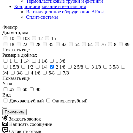
Термопластиковые трубки и фитинги
Кондиционирование и вентиляция
Вентиляционное оборудование AFrost
Сплит-системы
Фильтр
Диаметр, мм
10
108
12
15
18
22
28
35
42
54
64
76
8
89
Показать еще
Размер в дюймах
1
1 1/4
1 1/8
1 3/8
1 5/8
1/2
1/4
2 1/8
2 5/8
3 1/8
3 5/8
3/4
3/8
4 1/8
5/8
7/8
Показать еще
Угол
45
60
90
Вид
Двухраструбный
Однораструбный
Применить
Заказать звонок
Написать сообщение
Оставить отзыв