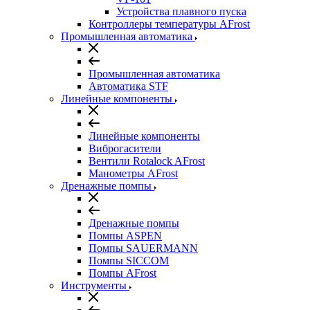
Устройства плавного пуска
Контроллеры температуры AFrost
Промышленная автоматика
Промышленная автоматика
Автоматика STF
Линейные компоненты
Линейные компоненты
Виброгасители
Вентили Rotalock AFrost
Манометры AFrost
Дренажные помпы
Дренажные помпы
Помпы ASPEN
Помпы SAUERMANN
Помпы SICCOM
Помпы AFrost
Инструменты