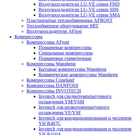
Воздухоохдадители LU-VE серии FHD
Воздухоохдадители LU-VE серии SHS
Воздухоохдадители LU-VE серии SMA
Пластинчатые теплообменники AFROST
Теплообменное оборудование MIT
Воздухоохладители AFrost
Компрессоры
Компрессоры AFrost
Поршневые компрессоры
Спиральные компрессоры
Поршневые герметичные
Компрессоры Wansheng
Бытовые компрессоры Wansheng
Коммерческие компрессоры Wansheng
Компрессоры Copeland
Компрессоры DANFOSS
Компрессоры INVOTECH
Invotech для среднетемпературного
охлаждения YM/YSM
Invotech для низкотемпературного
охлаждения YF/YSF
Invotech для кондиционирования и чиллеров
YH R407C
Invotech для кондиционирования и чиллеров
YH R410A