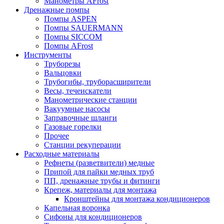
Манометры AFrost
Дренажные помпы
Помпы ASPEN
Помпы SAUERMANN
Помпы SICCOM
Помпы AFrost
Инструменты
Труборезы
Вальцовки
Трубогибы, труборасширители
Весы, течеискатели
Манометрические станции
Вакуумные насосы
Заправочные шланги
Газовые горелки
Прочее
Станции рекуперации
Расходные материалы
Рефнеты (разветвители) медные
Припой для пайки медных труб
ПП, дренажные трубы и фитинги
Крепеж, материалы для монтажа
Кронштейны для монтажа кондиционеров
Капельная воронка
Сифоны для кондиционеров