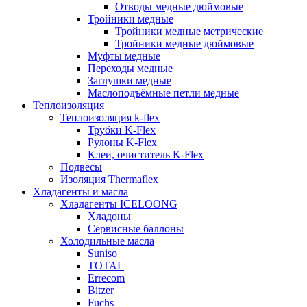
Отводы медные дюймовые
Тройники медные
Тройники медные метрические
Тройники медные дюймовые
Муфты медные
Переходы медные
Заглушки медные
Маслоподъёмные петли медные
Теплоизоляция
Теплоизоляция k-flex
Трубки K-Flex
Рулоны K-Flex
Клеи, очиститель K-Flex
Подвесы
Изоляция Thermaflex
Хладагенты и масла
Хладагенты ICELOONG
Хладоны
Сервисные баллоны
Холодильные масла
Suniso
TOTAL
Errecom
Bitzer
Fuchs