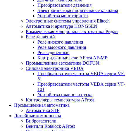
Преобразователи давления
Электронные расширительные клапаны
Устройства мониторинга
Электронные системы управления Elitech
Автоматика и арматура HONGSEN
Коммерческая холодильная автоматика Ридан
Реле давлений
Реле низкого давления
Реле высокого давления
Реле сдвоенные
Картриджнные реле AFrost AF-MP
Промышленная автоматика DOFUN
Силовая электроника VEDA
Преобразователи частоты VEDA серии VF-
51
Преобразователи частоты VEDA серии VF-
101
Устройства плавного пуска
Контроллеры температуры AFrost
Промышленная автоматика
Автоматика STF
Линейные компоненты
Виброгасители
Вентили Rotalock AFrost