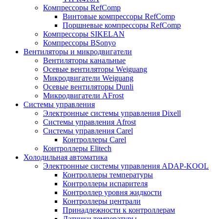
Компрессоры RefComp
Винтовые компрессоры RefComp
Поршневые компрессоры RefComp
Компрессоры SIKELAN
Компрессоры BSonyo
Вентиляторы и микродвигатели
Вентиляторы канальные
Осевые вентиляторы Weiguang
Микродвигатели Weiguang
Осевые вентиляторы Dunli
Микродвигатели AFrost
Системы управления
Электронные системы управления Dixell
Системы управления Afrost
Системы управления Carel
Контроллеры Carel
Контроллеры Elitech
Холодильная автоматика
Электронные системы управления ADAP-KOOL
Контроллеры температуры
Контроллеры испарителя
Контроллер уровня жидкости
Контроллеры централи
Принадлежности к контроллерам
Датчики температуры