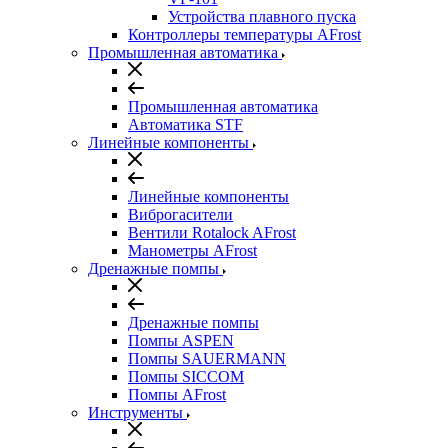
Устройства плавного пуска
Контроллеры температуры AFrost
Промышленная автоматика
Промышленная автоматика
Автоматика STF
Линейные компоненты
Линейные компоненты
Виброгасители
Вентили Rotalock AFrost
Манометры AFrost
Дренажные помпы
Дренажные помпы
Помпы ASPEN
Помпы SAUERMANN
Помпы SICCOM
Помпы AFrost
Инструменты