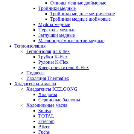
Отводы медные дюймовые
Тройники медные
Тройники медные метрические
Тройники медные дюймовые
Муфты медные
Переходы медные
Заглушки медные
Маслоподъёмные петли медные
Теплоизоляция
Теплоизоляция k-flex
Трубки K-Flex
Рулоны K-Flex
Клеи, очиститель K-Flex
Подвесы
Изоляция Thermaflex
Хладагенты и масла
Хладагенты ICELOONG
Хладоны
Сервисные баллоны
Холодильные масла
Suniso
TOTAL
Errecom
Bitzer
Fuchs