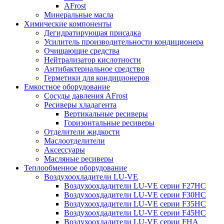
AFrost
Минеральные масла
Химические компоненты
Дегидратирующая присадка
Усилитель производительности кондиционера
Очищающие средства
Нейтрализатор кислотности
Антибактериальное средство
Герметики для кондиционеров
Емкостное оборудование
Сосуды давления AFrost
Ресиверы хладагента
Вертикальные ресиверы
Горизонтальные ресиверы
Отделители жидкости
Маслоотделители
Аксессуары
Масляные ресиверы
Теплообменное оборудование
Воздухоохладители LU-VE
Воздухоохдадители LU-VE серии F27HC
Воздухоохдадители LU-VE серии F30HC
Воздухоохдадители LU-VE серии F35HC
Воздухоохдадители LU-VE серии F45HC
Воздухоохдадители LU-VE серии FHA