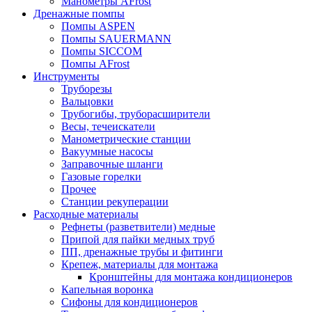
Манометры AFrost
Дренажные помпы
Помпы ASPEN
Помпы SAUERMANN
Помпы SICCOM
Помпы AFrost
Инструменты
Труборезы
Вальцовки
Трубогибы, труборасширители
Весы, течеискатели
Манометрические станции
Вакуумные насосы
Заправочные шланги
Газовые горелки
Прочее
Станции рекуперации
Расходные материалы
Рефнеты (разветвители) медные
Припой для пайки медных труб
ПП, дренажные трубы и фитинги
Крепеж, материалы для монтажа
Кронштейны для монтажа кондиционеров
Капельная воронка
Сифоны для кондиционеров