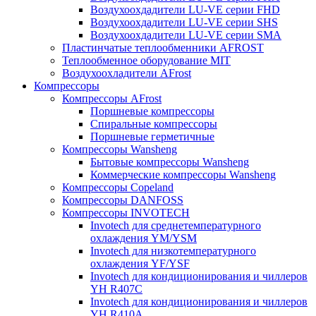
Воздухоохдадители LU-VE серии FHD
Воздухоохдадители LU-VE серии SHS
Воздухоохдадители LU-VE серии SMA
Пластинчатые теплообменники AFROST
Теплообменное оборудование MIT
Воздухоохладители AFrost
Компрессоры
Компрессоры AFrost
Поршневые компрессоры
Спиральные компрессоры
Поршневые герметичные
Компрессоры Wansheng
Бытовые компрессоры Wansheng
Коммерческие компрессоры Wansheng
Компрессоры Copeland
Компрессоры DANFOSS
Компрессоры INVOTECH
Invotech для среднетемпературного
охлаждения YM/YSM
Invotech для низкотемпературного
охлаждения YF/YSF
Invotech для кондиционирования и чиллеров
YH R407C
Invotech для кондиционирования и чиллеров
YH R410A