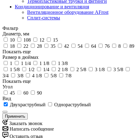
Термопластиковые трубки и фитинги
Кондиционирование и вентиляция
Вентиляционное оборудование AFrost
Сплит-системы
Фильтр
Диаметр, мм
10
108
12
15
18
22
28
35
42
54
64
76
8
89
Показать еще
Размер в дюймах
1
1 1/4
1 1/8
1 3/8
1 5/8
1/2
1/4
2 1/8
2 5/8
3 1/8
3 5/8
3/4
3/8
4 1/8
5/8
7/8
Показать еще
Угол
45
60
90
Вид
Двухраструбный
Однораструбный
Применить
Заказать звонок
Написать сообщение
Оставить отзыв