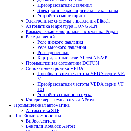
Преобразователи давления
Электронные расширительные клапаны
Устройства мониторинга
Электронные системы управления Elitech
Автоматика и арматура HONGSEN
Коммерческая холодильная автоматика Ридан
Реле давлений
Реле низкого давления
Реле высокого давления
Реле сдвоенные
Картриджнные реле AFrost AF-MP
Промышленная автоматика DOFUN
Силовая электроника VEDA
Преобразователи частоты VEDA серии VF-
51
Преобразователи частоты VEDA серии VF-
101
Устройства плавного пуска
Контроллеры температуры AFrost
Промышленная автоматика
Автоматика STF
Линейные компоненты
Виброгасители
Вентили Rotalock AFrost