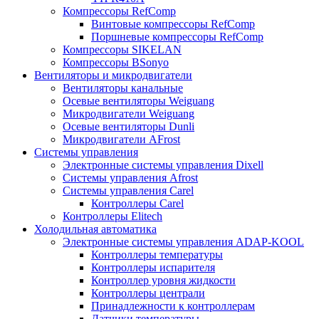
Компрессоры RefComp
Винтовые компрессоры RefComp
Поршневые компрессоры RefComp
Компрессоры SIKELAN
Компрессоры BSonyo
Вентиляторы и микродвигатели
Вентиляторы канальные
Осевые вентиляторы Weiguang
Микродвигатели Weiguang
Осевые вентиляторы Dunli
Микродвигатели AFrost
Системы управления
Электронные системы управления Dixell
Системы управления Afrost
Системы управления Carel
Контроллеры Carel
Контроллеры Elitech
Холодильная автоматика
Электронные системы управления ADAP-KOOL
Контроллеры температуры
Контроллеры испарителя
Контроллер уровня жидкости
Контроллеры централи
Принадлежности к контроллерам
Датчики температуры