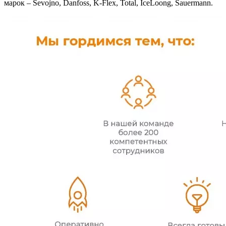
марок – Sevojno, Danfoss, K-Flex, Total, IceLoong, Sauermann.