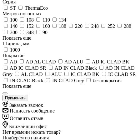
Серия
ST
ThermaEco
Метров погонных
100
108
110
134
140
152
160
188
220
248
252
288
300
348
90
Показать еще
Ширина, мм
1000
Покрытие
AD
AD AL CLAD
AD ALU
AD IC CLAD BK
AD IC CLAD SR
AD IN CLAD Black
AD IN CLAD
Grey
AL CLAD
ALU
IC CLAD BK
IC CLAD SR
IN CLAD Black
IN CLAD Grey
без покрытия
Показать еще
Применить
Заказать звонок
Написать сообщение
Оставить отзыв
Ближайший офис
Нет времени искать товар?
Подберём из наличия