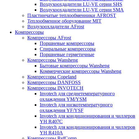
Воздухоохдадители LU-VE серии SHS
Воздухоохдадители LU-VE серии SMA
Пластинчатые теплообменники AFROST
Теплообменное оборудование MIT
Воздухоохладители AFrost
Компрессоры
Компрессоры AFrost
Поршневые компрессоры
Спиральные компрессоры
Поршневые герметичные
Компрессоры Wansheng
Бытовые компрессоры Wansheng
Коммерческие компрессоры Wansheng
Компрессоры Copeland
Компрессоры DANFOSS
Компрессоры INVOTECH
Invotech для среднетемпературного
охлаждения YM/YSM
Invotech для низкотемпературного
охлаждения YF/YSF
Invotech для кондиционирования и чиллеров
YH R407C
Invotech для кондиционирования и чиллеров
YH R410A
Компрессоры RefComp