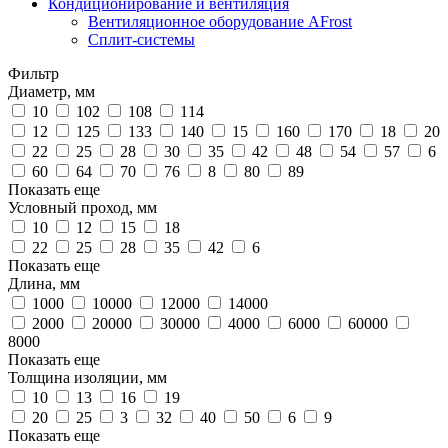
Кондиционирование и вентиляция
Вентиляционное оборудование AFrost
Сплит-системы
Фильтр
Диаметр, мм
10
102
108
114
12
125
133
140
15
160
170
18
20
22
25
28
30
35
42
48
54
57
6
60
64
70
76
8
80
89
Показать еще
Условный проход, мм
10
12
15
18
22
25
28
35
42
6
Показать еще
Длина, мм
1000
10000
12000
14000
2000
20000
30000
4000
6000
60000
8000
Показать еще
Толщина изоляции, мм
10
13
16
19
20
25
3
32
40
50
6
9
Показать еще