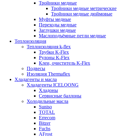
Тройники медные
Тройники медные метрические
Тройники медные дюймовые
Муфты медные
Переходы медные
Заглушки медные
Маслоподъёмные петли медные
Теплоизоляция
Теплоизоляция k-flex
Трубки K-Flex
Рулоны K-Flex
Клеи, очиститель K-Flex
Подвесы
Изоляция Thermaflex
Хладагенты и масла
Хладагенты ICELOONG
Хладоны
Сервисные баллоны
Холодильные масла
Suniso
TOTAL
Errecom
Bitzer
Fuchs
AFrost