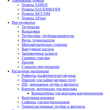
Дренажные помпы
Помпы ASPEN
Помпы SAUERMANN
Помпы SICCOM
Помпы AFrost
Инструменты
Труборезы
Вальцовки
Трубогибы, труборасширители
Весы, течеискатели
Манометрические станции
Вакуумные насосы
Заправочные шланги
Газовые горелки
Прочее
Станции рекуперации
Расходные материалы
Рефнеты (разветвители) медные
Припой для пайки медных труб
ПП, дренажные трубы и фитинги
Крепеж, материалы для монтажа
Кронштейны для монтажа кондиционеров
Капельная воронка
Сифоны для кондиционеров
Термопластиковые трубки и фитинги