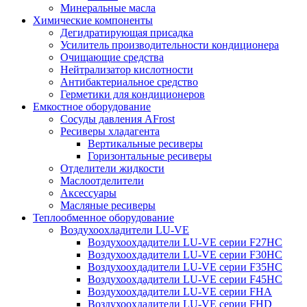
Минеральные масла
Химические компоненты
Дегидратирующая присадка
Усилитель производительности кондиционера
Очищающие средства
Нейтрализатор кислотности
Антибактериальное средство
Герметики для кондиционеров
Емкостное оборудование
Сосуды давления AFrost
Ресиверы хладагента
Вертикальные ресиверы
Горизонтальные ресиверы
Отделители жидкости
Маслоотделители
Аксессуары
Масляные ресиверы
Теплообменное оборудование
Воздухоохладители LU-VE
Воздухоохдадители LU-VE серии F27HC
Воздухоохдадители LU-VE серии F30HC
Воздухоохдадители LU-VE серии F35HC
Воздухоохдадители LU-VE серии F45HC
Воздухоохдадители LU-VE серии FHA
Воздухоохдадители LU-VE серии FHD