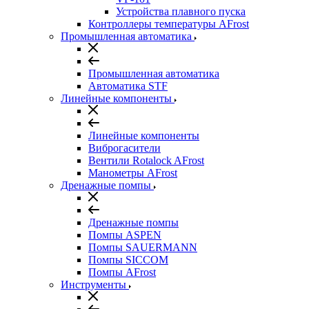
Устройства плавного пуска
Контроллеры температуры AFrost
Промышленная автоматика
Промышленная автоматика
Автоматика STF
Линейные компоненты
Линейные компоненты
Виброгасители
Вентили Rotalock AFrost
Манометры AFrost
Дренажные помпы
Дренажные помпы
Помпы ASPEN
Помпы SAUERMANN
Помпы SICCOM
Помпы AFrost
Инструменты