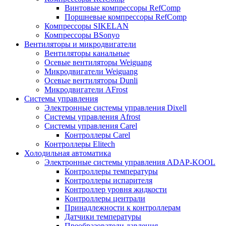
Винтовые компрессоры RefComp
Поршневые компрессоры RefComp
Компрессоры SIKELAN
Компрессоры BSonyo
Вентиляторы и микродвигатели
Вентиляторы канальные
Осевые вентиляторы Weiguang
Микродвигатели Weiguang
Осевые вентиляторы Dunli
Микродвигатели AFrost
Системы управления
Электронные системы управления Dixell
Системы управления Afrost
Системы управления Carel
Контроллеры Carel
Контроллеры Elitech
Холодильная автоматика
Электронные системы управления ADAP-KOOL
Контроллеры температуры
Контроллеры испарителя
Контроллер уровня жидкости
Контроллеры централи
Принадлежности к контроллерам
Датчики температуры
Преобразователи давления