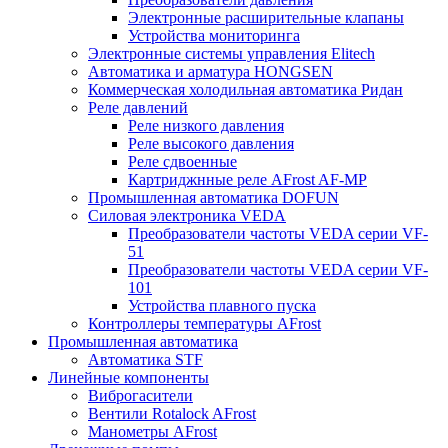
Электронные расширительные клапаны
Устройства мониторинга
Электронные системы управления Elitech
Автоматика и арматура HONGSEN
Коммерческая холодильная автоматика Ридан
Реле давлений
Реле низкого давления
Реле высокого давления
Реле сдвоенные
Картриджнные реле AFrost AF-MP
Промышленная автоматика DOFUN
Силовая электроника VEDA
Преобразователи частоты VEDA серии VF-
51
Преобразователи частоты VEDA серии VF-
101
Устройства плавного пуска
Контроллеры температуры AFrost
Промышленная автоматика
Автоматика STF
Линейные компоненты
Виброгасители
Вентили Rotalock AFrost
Манометры AFrost