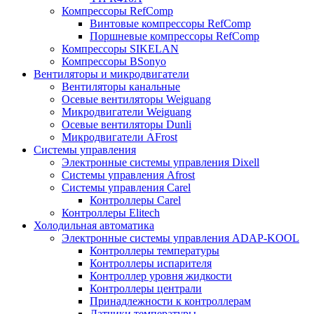
Компрессоры RefComp
Винтовые компрессоры RefComp
Поршневые компрессоры RefComp
Компрессоры SIKELAN
Компрессоры BSonyo
Вентиляторы и микродвигатели
Вентиляторы канальные
Осевые вентиляторы Weiguang
Микродвигатели Weiguang
Осевые вентиляторы Dunli
Микродвигатели AFrost
Системы управления
Электронные системы управления Dixell
Системы управления Afrost
Системы управления Carel
Контроллеры Carel
Контроллеры Elitech
Холодильная автоматика
Электронные системы управления ADAP-KOOL
Контроллеры температуры
Контроллеры испарителя
Контроллер уровня жидкости
Контроллеры централи
Принадлежности к контроллерам
Датчики температуры