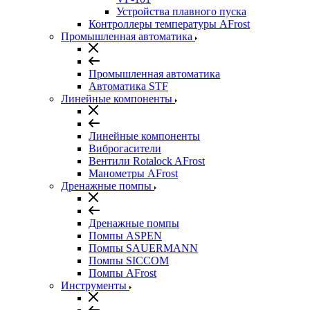
Устройства плавного пуска
Контроллеры температуры AFrost
Промышленная автоматика
Промышленная автоматика
Автоматика STF
Линейные компоненты
Линейные компоненты
Виброгасители
Вентили Rotalock AFrost
Манометры AFrost
Дренажные помпы
Дренажные помпы
Помпы ASPEN
Помпы SAUERMANN
Помпы SICCOM
Помпы AFrost
Инструменты