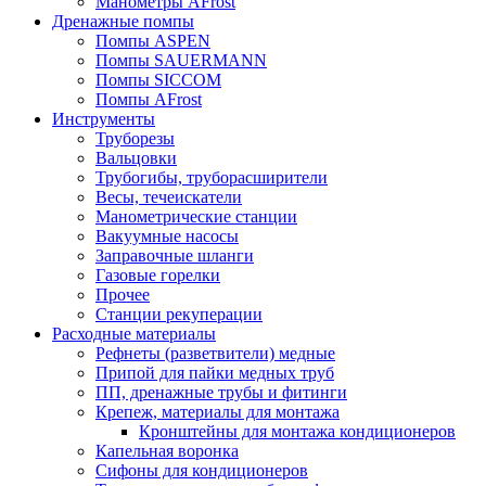
Манометры AFrost
Дренажные помпы
Помпы ASPEN
Помпы SAUERMANN
Помпы SICCOM
Помпы AFrost
Инструменты
Труборезы
Вальцовки
Трубогибы, труборасширители
Весы, течеискатели
Манометрические станции
Вакуумные насосы
Заправочные шланги
Газовые горелки
Прочее
Станции рекуперации
Расходные материалы
Рефнеты (разветвители) медные
Припой для пайки медных труб
ПП, дренажные трубы и фитинги
Крепеж, материалы для монтажа
Кронштейны для монтажа кондиционеров
Капельная воронка
Сифоны для кондиционеров