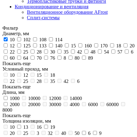
Термопластиковые трубки и фитинги
Кондиционирование и вентиляция
Вентиляционное оборудование AFrost
Сплит-системы
Фильтр
Диаметр, мм
10
102
108
114
12
125
133
140
15
160
170
18
20
22
25
28
30
35
42
48
54
57
6
60
64
70
76
8
80
89
Показать еще
Условный проход, мм
10
12
15
18
22
25
28
35
42
6
Показать еще
Длина, мм
1000
10000
12000
14000
2000
20000
30000
4000
6000
60000
8000
Показать еще
Толщина изоляции, мм
10
13
16
19
20
25
3
32
40
50
6
9