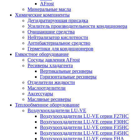
AFrost
Минеральные масла
Химические компоненты
Дегидратирующая присадка
Усилитель производительности кондиционера
Очищающие средства
Нейтрализатор кислотности
Антибактериальное средство
Герметики для кондиционеров
Емкостное оборудование
Сосуды давления AFrost
Ресиверы хладагента
Вертикальные ресиверы
Горизонтальные ресиверы
Отделители жидкости
Маслоотделители
Аксессуары
Масляные ресиверы
Теплообменное оборудование
Воздухоохладители LU-VE
Воздухоохдадители LU-VE серии F27HC
Воздухоохдадители LU-VE серии F30HC
Воздухоохдадители LU-VE серии F35HC
Воздухоохдадители LU-VE серии F45HC
Воздухоохдадители LU-VE серии FHA