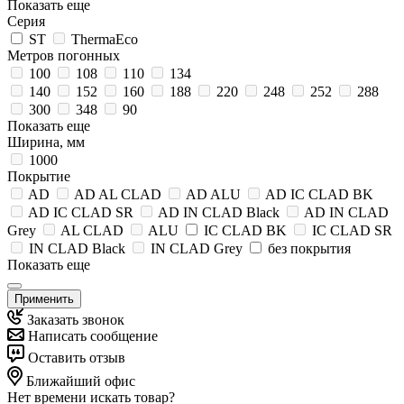
Показать еще
Серия
ST
ThermaEco
Метров погонных
100
108
110
134
140
152
160
188
220
248
252
288
300
348
90
Показать еще
Ширина, мм
1000
Покрытие
AD
AD AL CLAD
AD ALU
AD IC CLAD BK
AD IC CLAD SR
AD IN CLAD Black
AD IN CLAD
Grey
AL CLAD
ALU
IC CLAD BK
IC CLAD SR
IN CLAD Black
IN CLAD Grey
без покрытия
Показать еще
Применить
Заказать звонок
Написать сообщение
Оставить отзыв
Ближайший офис
Нет времени искать товар?