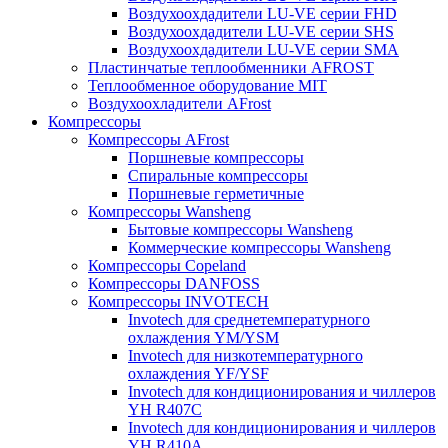
Воздухоохдадители LU-VE серии FHD
Воздухоохдадители LU-VE серии SHS
Воздухоохдадители LU-VE серии SMA
Пластинчатые теплообменники AFROST
Теплообменное оборудование MIT
Воздухоохладители AFrost
Компрессоры
Компрессоры AFrost
Поршневые компрессоры
Спиральные компрессоры
Поршневые герметичные
Компрессоры Wansheng
Бытовые компрессоры Wansheng
Коммерческие компрессоры Wansheng
Компрессоры Copeland
Компрессоры DANFOSS
Компрессоры INVOTECH
Invotech для среднетемпературного
охлаждения YM/YSM
Invotech для низкотемпературного
охлаждения YF/YSF
Invotech для кондиционирования и чиллеров
YH R407C
Invotech для кондиционирования и чиллеров
YH R410A