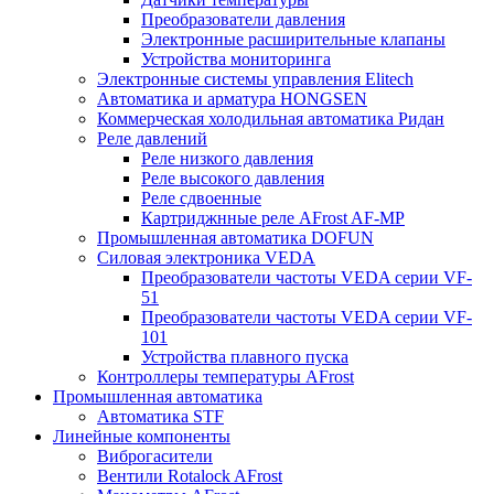
Преобразователи давления
Электронные расширительные клапаны
Устройства мониторинга
Электронные системы управления Elitech
Автоматика и арматура HONGSEN
Коммерческая холодильная автоматика Ридан
Реле давлений
Реле низкого давления
Реле высокого давления
Реле сдвоенные
Картриджнные реле AFrost AF-MP
Промышленная автоматика DOFUN
Силовая электроника VEDA
Преобразователи частоты VEDA серии VF-
51
Преобразователи частоты VEDA серии VF-
101
Устройства плавного пуска
Контроллеры температуры AFrost
Промышленная автоматика
Автоматика STF
Линейные компоненты
Виброгасители
Вентили Rotalock AFrost