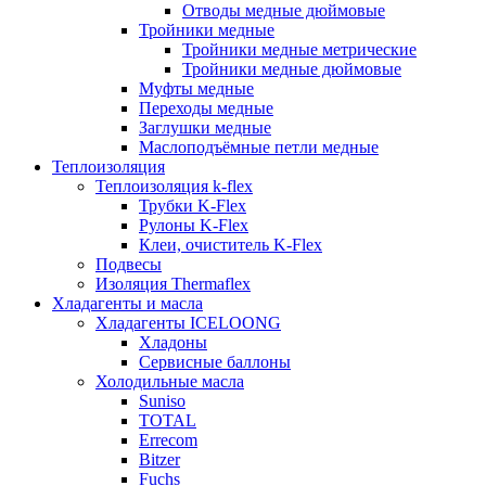
Отводы медные дюймовые
Тройники медные
Тройники медные метрические
Тройники медные дюймовые
Муфты медные
Переходы медные
Заглушки медные
Маслоподъёмные петли медные
Теплоизоляция
Теплоизоляция k-flex
Трубки K-Flex
Рулоны K-Flex
Клеи, очиститель K-Flex
Подвесы
Изоляция Thermaflex
Хладагенты и масла
Хладагенты ICELOONG
Хладоны
Сервисные баллоны
Холодильные масла
Suniso
TOTAL
Errecom
Bitzer
Fuchs