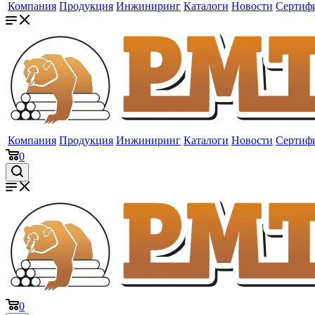
Компания
Продукция
Инжиниринг
Каталоги
Новости
Сертиф
Компания
Продукция
Инжиниринг
Каталоги
Новости
Сертиф
0
0