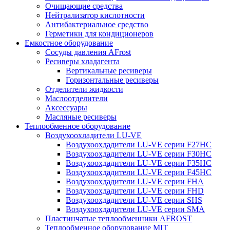
Очищающие средства
Нейтрализатор кислотности
Антибактериальное средство
Герметики для кондиционеров
Емкостное оборудование
Сосуды давления AFrost
Ресиверы хладагента
Вертикальные ресиверы
Горизонтальные ресиверы
Отделители жидкости
Маслоотделители
Аксессуары
Масляные ресиверы
Теплообменное оборудование
Воздухоохладители LU-VE
Воздухоохдадители LU-VE серии F27HC
Воздухоохдадители LU-VE серии F30HC
Воздухоохдадители LU-VE серии F35HC
Воздухоохдадители LU-VE серии F45HC
Воздухоохдадители LU-VE серии FHA
Воздухоохдадители LU-VE серии FHD
Воздухоохдадители LU-VE серии SHS
Воздухоохдадители LU-VE серии SMA
Пластинчатые теплообменники AFROST
Теплообменное оборудование MIT