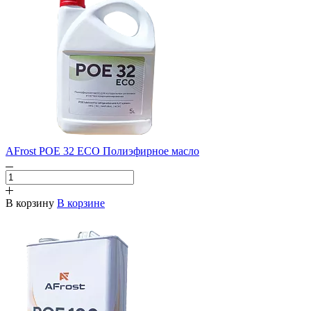
AFrost POE 32 ECO Полиэфирное масло
В корзину
В корзине