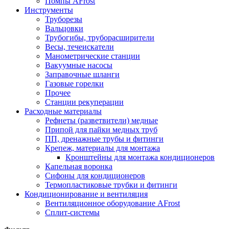
Помпы AFrost
Инструменты
Труборезы
Вальцовки
Трубогибы, труборасширители
Весы, течеискатели
Манометрические станции
Вакуумные насосы
Заправочные шланги
Газовые горелки
Прочее
Станции рекуперации
Расходные материалы
Рефнеты (разветвители) медные
Припой для пайки медных труб
ПП, дренажные трубы и фитинги
Крепеж, материалы для монтажа
Кронштейны для монтажа кондиционеров
Капельная воронка
Сифоны для кондиционеров
Термопластиковые трубки и фитинги
Кондиционирование и вентиляция
Вентиляционное оборудование AFrost
Сплит-системы