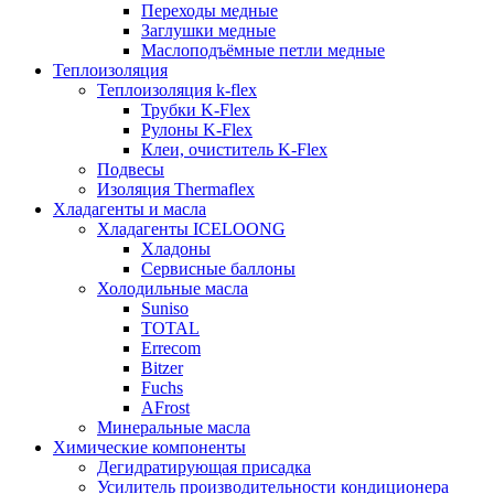
Переходы медные
Заглушки медные
Маслоподъёмные петли медные
Теплоизоляция
Теплоизоляция k-flex
Трубки K-Flex
Рулоны K-Flex
Клеи, очиститель K-Flex
Подвесы
Изоляция Thermaflex
Хладагенты и масла
Хладагенты ICELOONG
Хладоны
Сервисные баллоны
Холодильные масла
Suniso
TOTAL
Errecom
Bitzer
Fuchs
AFrost
Минеральные масла
Химические компоненты
Дегидратирующая присадка
Усилитель производительности кондиционера