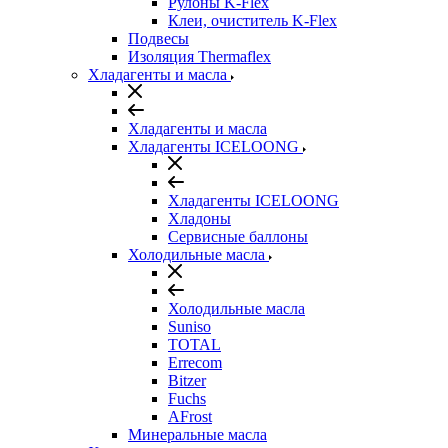
Рулоны K-Flex
Клеи, очиститель K-Flex
Подвесы
Изоляция Thermaflex
Хладагенты и масла
Хладагенты и масла
Хладагенты ICELOONG
Хладагенты ICELOONG
Хладоны
Сервисные баллоны
Холодильные масла
Холодильные масла
Suniso
TOTAL
Errecom
Bitzer
Fuchs
AFrost
Минеральные масла