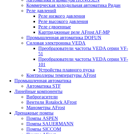
Коммерческая холодильная автоматика Ридан
Реле давлений
Реле низкого давления
Реле высокого давления
Реле сдвоенные
Картриджнные реле AFrost AF-MP
Промышленная автоматика DOFUN
Силовая электроника VEDA
Преобразователи частоты VEDA серии VF-
51
Преобразователи частоты VEDA серии VF-
101
Устройства плавного пуска
Контроллеры температуры AFrost
Промышленная автоматика
Автоматика STF
Линейные компоненты
Виброгасители
Вентили Rotalock AFrost
Манометры AFrost
Дренажные помпы
Помпы ASPEN
Помпы SAUERMANN
Помпы SICCOM