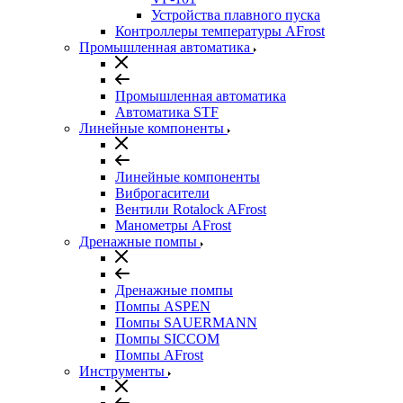
Устройства плавного пуска
Контроллеры температуры AFrost
Промышленная автоматика
Промышленная автоматика
Автоматика STF
Линейные компоненты
Линейные компоненты
Виброгасители
Вентили Rotalock AFrost
Манометры AFrost
Дренажные помпы
Дренажные помпы
Помпы ASPEN
Помпы SAUERMANN
Помпы SICCOM
Помпы AFrost
Инструменты