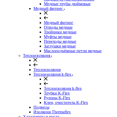
Медные трубы дюймовые
Медный фитинг
Медный фитинг
Отводы медные
Тройники медные
Муфты медные
Переходы медные
Заглушки медные
Маслоподъёмные петли медные
Теплоизоляция
Теплоизоляция
Теплоизоляция k-flex
Теплоизоляция k-flex
Трубки K-Flex
Рулоны K-Flex
Клеи, очиститель K-Flex
Подвесы
Изоляция Thermaflex
Хладагенты и масла