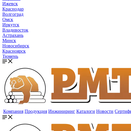
Ижевск
Краснодар
Волгоград
Омск
Иркутск
Владивосток
Астрахань
Минск
Новосибирск
Красноярск
Тюмень
Компания
Продукция
Инжиниринг
Каталоги
Новости
Сертиф