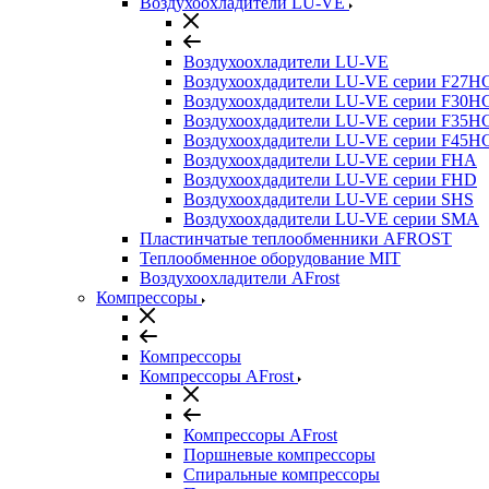
Воздухоохладители LU-VE
Воздухоохладители LU-VE
Воздухоохдадители LU-VE серии F27H
Воздухоохдадители LU-VE серии F30H
Воздухоохдадители LU-VE серии F35H
Воздухоохдадители LU-VE серии F45H
Воздухоохдадители LU-VE серии FHA
Воздухоохдадители LU-VE серии FHD
Воздухоохдадители LU-VE серии SHS
Воздухоохдадители LU-VE серии SMA
Пластинчатые теплообменники AFROST
Теплообменное оборудование MIT
Воздухоохладители AFrost
Компрессоры
Компрессоры
Компрессоры AFrost
Компрессоры AFrost
Поршневые компрессоры
Спиральные компрессоры