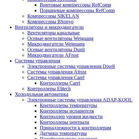
Винтовые компрессоры RefComp
Поршневые компрессоры RefComp
Компрессоры SIKELAN
Компрессоры BSonyo
Вентиляторы и микродвигатели
Вентиляторы канальные
Осевые вентиляторы Weiguang
Микродвигатели Weiguang
Осевые вентиляторы Dunli
Микродвигатели AFrost
Системы управления
Электронные системы управления Dixell
Системы управления Afrost
Системы управления Carel
Контроллеры Carel
Контроллеры Elitech
Холодильная автоматика
Электронные системы управления ADAP-KOOL
Контроллеры температуры
Контроллеры испарителя
Контроллер уровня жидкости
Контроллеры централи
Принадлежности к контроллерам
Датчики температуры
Преобразователи давления