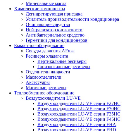
Минеральные масла
Химические компоненты
Дегидратирующая присадка
Усилитель производительности кондиционера
Очищающие средства
Нейтрализатор кислотности
Антибактериальное средство
Герметики для кондиционеров
Емкостное оборудование
Сосуды давления AFrost
Ресиверы хладагента
Вертикальные ресиверы
Горизонтальные ресиверы
Отделители жидкости
Маслоотделители
Аксессуары
Масляные ресиверы
Теплообменное оборудование
Воздухоохладители LU-VE
Воздухоохдадители LU-VE серии F27HC
Воздухоохдадители LU-VE серии F30HC
Воздухоохдадители LU-VE серии F35HC
Воздухоохдадители LU-VE серии F45HC
Воздухоохдадители LU-VE серии FHA
Воздухоохдадители LU-VE серии FHD