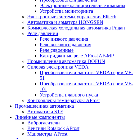
Электронные расширительные клапаны
Устройства мониторинга
Электронные системы управления Elitech
Автоматика и арматура HONGSEN
Коммерческая холодильная автоматика Ридан
Реле давлений
Реле низкого давления
Реле высокого давления
Реле сдвоенные
Картриджнные реле AFrost AF-MP
Промышленная автоматика DOFUN
Силовая электроника VEDA
Преобразователи частоты VEDA серии VF-
51
Преобразователи частоты VEDA серии VF-
101
Устройства плавного пуска
Контроллеры температуры AFrost
Промышленная автоматика
Автоматика STF
Линейные компоненты
Виброгасители
Вентили Rotalock AFrost
Манометры AFrost