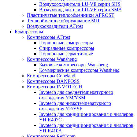
Воздухоохдадители LU-VE серии SHS
Воздухоохдадители LU-VE серии SMA
Пластинчатые теплообменники AFROST
Теплообменное оборудование MIT
Воздухоохладители AFrost
Компрессоры
Компрессоры AFrost
Поршневые компрессоры
Спиральные компрессоры
Поршневые герметичные
Компрессоры Wansheng
Бытовые компрессоры Wansheng
Коммерческие компрессоры Wansheng
Компрессоры Copeland
Компрессоры DANFOSS
Компрессоры INVOTECH
Invotech для среднетемпературного
охлаждения YM/YSM
Invotech для низкотемпературного
охлаждения YF/YSF
Invotech для кондиционирования и чиллеров
YH R407C
Invotech для кондиционирования и чиллеров
YH R410A
Компрессоры RefComp