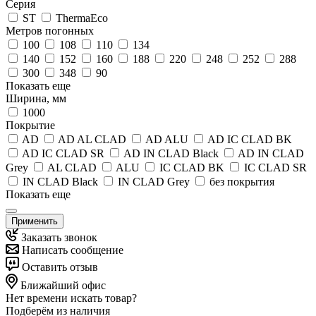
Серия
ST
ThermaEco
Метров погонных
100
108
110
134
140
152
160
188
220
248
252
288
300
348
90
Показать еще
Ширина, мм
1000
Покрытие
AD
AD AL CLAD
AD ALU
AD IC CLAD BK
AD IC CLAD SR
AD IN CLAD Black
AD IN CLAD
Grey
AL CLAD
ALU
IC CLAD BK
IC CLAD SR
IN CLAD Black
IN CLAD Grey
без покрытия
Показать еще
Применить
Заказать звонок
Написать сообщение
Оставить отзыв
Ближайший офис
Нет времени искать товар?
Подберём из наличия