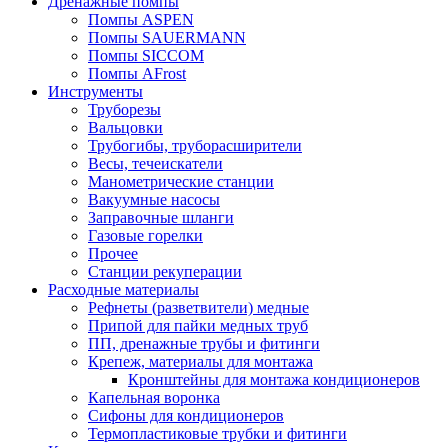
Дренажные помпы
Помпы ASPEN
Помпы SAUERMANN
Помпы SICCOM
Помпы AFrost
Инструменты
Труборезы
Вальцовки
Трубогибы, труборасширители
Весы, течеискатели
Манометрические станции
Вакуумные насосы
Заправочные шланги
Газовые горелки
Прочее
Станции рекуперации
Расходные материалы
Рефнеты (разветвители) медные
Припой для пайки медных труб
ПП, дренажные трубы и фитинги
Крепеж, материалы для монтажа
Кронштейны для монтажа кондиционеров
Капельная воронка
Сифоны для кондиционеров
Термопластиковые трубки и фитинги