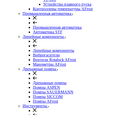
Устройства плавного пуска
Контроллеры температуры AFrost
Промышленная автоматика
Промышленная автоматика
Автоматика STF
Линейные компоненты
Линейные компоненты
Виброгасители
Вентили Rotalock AFrost
Манометры AFrost
Дренажные помпы
Дренажные помпы
Помпы ASPEN
Помпы SAUERMANN
Помпы SICCOM
Помпы AFrost
Инструменты