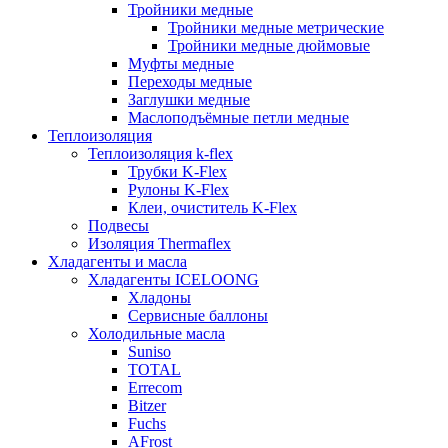
Тройники медные
Тройники медные метрические
Тройники медные дюймовые
Муфты медные
Переходы медные
Заглушки медные
Маслоподъёмные петли медные
Теплоизоляция
Теплоизоляция k-flex
Трубки K-Flex
Рулоны K-Flex
Клеи, очиститель K-Flex
Подвесы
Изоляция Thermaflex
Хладагенты и масла
Хладагенты ICELOONG
Хладоны
Сервисные баллоны
Холодильные масла
Suniso
TOTAL
Errecom
Bitzer
Fuchs
AFrost