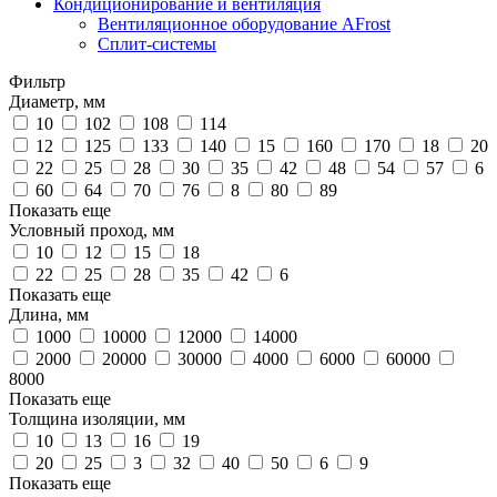
Кондиционирование и вентиляция
Вентиляционное оборудование AFrost
Сплит-системы
Фильтр
Диаметр, мм
10
102
108
114
12
125
133
140
15
160
170
18
20
22
25
28
30
35
42
48
54
57
6
60
64
70
76
8
80
89
Показать еще
Условный проход, мм
10
12
15
18
22
25
28
35
42
6
Показать еще
Длина, мм
1000
10000
12000
14000
2000
20000
30000
4000
6000
60000
8000
Показать еще
Толщина изоляции, мм
10
13
16
19
20
25
3
32
40
50
6
9
Показать еще