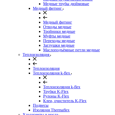
Медные трубы дюймовые
Медный фитинг
Медный фитинг
Отводы медные
Тройники медные
Муфты медные
Переходы медные
Заглушки медные
Маслоподъёмные петли медные
Теплоизоляция
Теплоизоляция
Теплоизоляция k-flex
Теплоизоляция k-flex
Трубки K-Flex
Рулоны K-Flex
Клеи, очиститель K-Flex
Подвесы
Изоляция Thermaflex
Хладагенты и масла