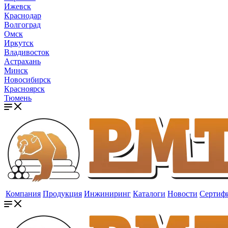
Ижевск
Краснодар
Волгоград
Омск
Иркутск
Владивосток
Астрахань
Минск
Новосибирск
Красноярск
Тюмень
Компания
Продукция
Инжиниринг
Каталоги
Новости
Сертиф