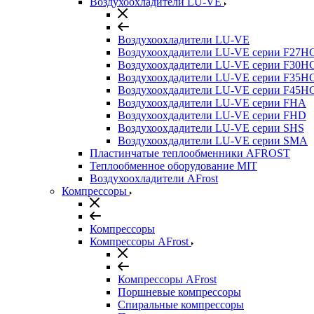
Воздухоохладители LU-VE
Воздухоохладители LU-VE
Воздухоохдадители LU-VE серии F27H
Воздухоохдадители LU-VE серии F30H
Воздухоохдадители LU-VE серии F35H
Воздухоохдадители LU-VE серии F45H
Воздухоохдадители LU-VE серии FHA
Воздухоохдадители LU-VE серии FHD
Воздухоохдадители LU-VE серии SHS
Воздухоохдадители LU-VE серии SMA
Пластинчатые теплообменники AFROST
Теплообменное оборудование MIT
Воздухоохладители AFrost
Компрессоры
Компрессоры
Компрессоры AFrost
Компрессоры AFrost
Поршневые компрессоры
Спиральные компрессоры