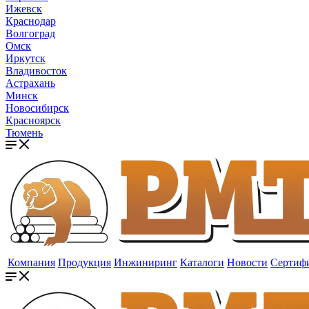
Ижевск
Краснодар
Волгоград
Омск
Иркутск
Владивосток
Астрахань
Минск
Новосибирск
Красноярск
Тюмень
Компания
Продукция
Инжиниринг
Каталоги
Новости
Сертиф