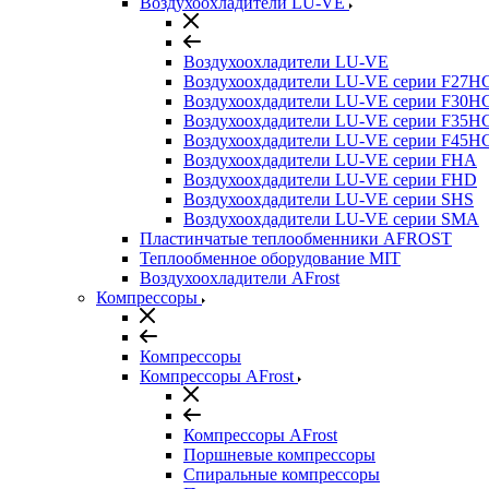
Воздухоохладители LU-VE
Воздухоохладители LU-VE
Воздухоохдадители LU-VE серии F27H
Воздухоохдадители LU-VE серии F30H
Воздухоохдадители LU-VE серии F35H
Воздухоохдадители LU-VE серии F45H
Воздухоохдадители LU-VE серии FHA
Воздухоохдадители LU-VE серии FHD
Воздухоохдадители LU-VE серии SHS
Воздухоохдадители LU-VE серии SMA
Пластинчатые теплообменники AFROST
Теплообменное оборудование MIT
Воздухоохладители AFrost
Компрессоры
Компрессоры
Компрессоры AFrost
Компрессоры AFrost
Поршневые компрессоры
Спиральные компрессоры