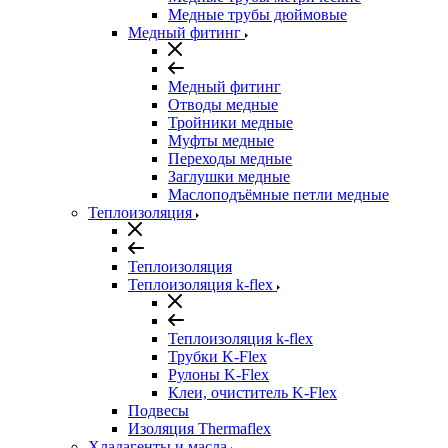
Медные трубы дюймовые
Медный фитинг
Медный фитинг
Отводы медные
Тройники медные
Муфты медные
Переходы медные
Заглушки медные
Маслоподъёмные петли медные
Теплоизоляция
Теплоизоляция
Теплоизоляция k-flex
Теплоизоляция k-flex
Трубки K-Flex
Рулоны K-Flex
Клеи, очиститель K-Flex
Подвесы
Изоляция Thermaflex
Хладагенты и масла