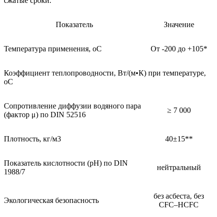
сжатые сроки.
Показатель
Значение
Температура применения, oC
От -200 до +105*
Коэффициент теплопроводности, Вт/(м•К) при температуре,
оС
Сопротивление диффузии водяного пара
≥ 7 000
(фактор μ) по DIN 52516
Плотность, кг/м3
40±15**
Показатель кислотности (pH) по DIN
нейтральный
1988/7
без асбеста, без
Экологическая безопасность
CFC–HCFC