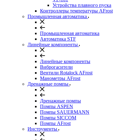
Устройства плавного пуска
Контроллеры температуры AFrost
Промышленная автоматика
Промышленная автоматика
Автоматика STF
Линейные компоненты
Линейные компоненты
Виброгасители
Вентили Rotalock AFrost
Манометры AFrost
Дренажные помпы
Дренажные помпы
Помпы ASPEN
Помпы SAUERMANN
Помпы SICCOM
Помпы AFrost
Инструменты