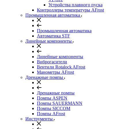
Устройства плавного пуска
Контроллеры температуры AFrost
Промышленная автоматика
Промышленная автоматика
Автоматика STF
Линейные компоненты
Линейные компоненты
Виброгасители
Вентили Rotalock AFrost
Манометры AFrost
Дренажные помпы
Дренажные помпы
Помпы ASPEN
Помпы SAUERMANN
Помпы SICCOM
Помпы AFrost
Инструменты