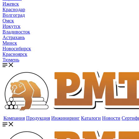
Ижевск
Краснодар
Волгоград
Омск
Иркутск
Владивосток
Астрахань
Минск
Новосибирск
Красноярск
Тюмень
Компания
Продукция
Инжиниринг
Каталоги
Новости
Сертиф