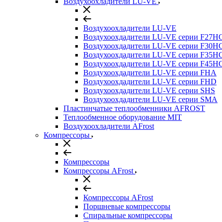
Воздухоохладители LU-VE
Воздухоохладители LU-VE
Воздухоохдадители LU-VE серии F27H
Воздухоохдадители LU-VE серии F30H
Воздухоохдадители LU-VE серии F35H
Воздухоохдадители LU-VE серии F45H
Воздухоохдадители LU-VE серии FHA
Воздухоохдадители LU-VE серии FHD
Воздухоохдадители LU-VE серии SHS
Воздухоохдадители LU-VE серии SMA
Пластинчатые теплообменники AFROST
Теплообменное оборудование MIT
Воздухоохладители AFrost
Компрессоры
Компрессоры
Компрессоры AFrost
Компрессоры AFrost
Поршневые компрессоры
Спиральные компрессоры