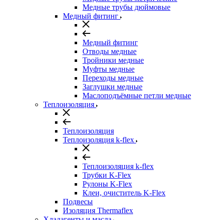
Медные трубы дюймовые
Медный фитинг
Медный фитинг
Отводы медные
Тройники медные
Муфты медные
Переходы медные
Заглушки медные
Маслоподъёмные петли медные
Теплоизоляция
Теплоизоляция
Теплоизоляция k-flex
Теплоизоляция k-flex
Трубки K-Flex
Рулоны K-Flex
Клеи, очиститель K-Flex
Подвесы
Изоляция Thermaflex
Хладагенты и масла