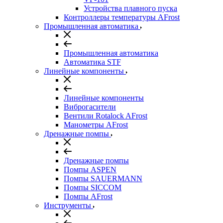
Устройства плавного пуска
Контроллеры температуры AFrost
Промышленная автоматика
Промышленная автоматика
Автоматика STF
Линейные компоненты
Линейные компоненты
Виброгасители
Вентили Rotalock AFrost
Манометры AFrost
Дренажные помпы
Дренажные помпы
Помпы ASPEN
Помпы SAUERMANN
Помпы SICCOM
Помпы AFrost
Инструменты