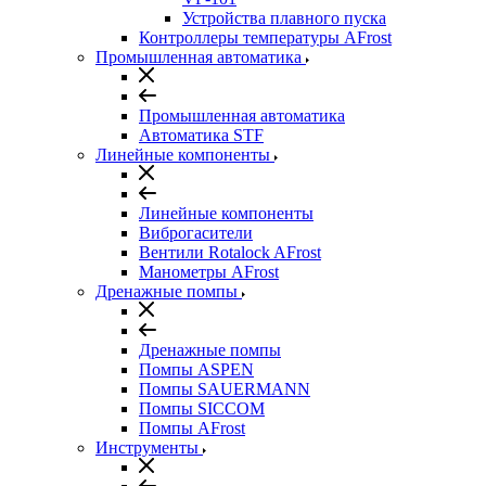
Устройства плавного пуска
Контроллеры температуры AFrost
Промышленная автоматика
Промышленная автоматика
Автоматика STF
Линейные компоненты
Линейные компоненты
Виброгасители
Вентили Rotalock AFrost
Манометры AFrost
Дренажные помпы
Дренажные помпы
Помпы ASPEN
Помпы SAUERMANN
Помпы SICCOM
Помпы AFrost
Инструменты