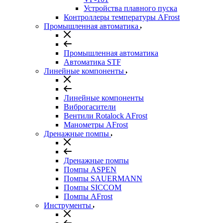
Устройства плавного пуска
Контроллеры температуры AFrost
Промышленная автоматика
Промышленная автоматика
Автоматика STF
Линейные компоненты
Линейные компоненты
Виброгасители
Вентили Rotalock AFrost
Манометры AFrost
Дренажные помпы
Дренажные помпы
Помпы ASPEN
Помпы SAUERMANN
Помпы SICCOM
Помпы AFrost
Инструменты