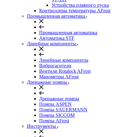
Устройства плавного пуска
Контроллеры температуры AFrost
Промышленная автоматика
Промышленная автоматика
Автоматика STF
Линейные компоненты
Линейные компоненты
Виброгасители
Вентили Rotalock AFrost
Манометры AFrost
Дренажные помпы
Дренажные помпы
Помпы ASPEN
Помпы SAUERMANN
Помпы SICCOM
Помпы AFrost
Инструменты