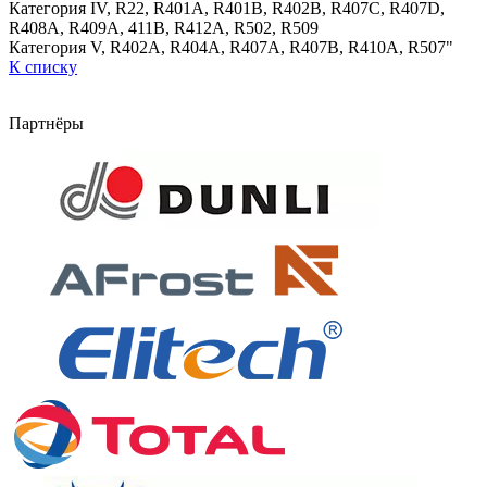
Категория IV, R22, R401A, R401B, R402B, R407C, R407D,
R408A, R409A, 411B, R412A, R502, R509
Категория V, R402A, R404A, R407A, R407B, R410A, R507"
К списку
Партнёры