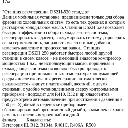
17кг
"Станция рекупереции DSZH-520 стандарт
Данная мобильная установка, предназначена только для сбора
фреона из холодильных систем, то есть тех фреонах в которых
растворено холодильное масло. Станция DSZH-520 позволяет
быстро и эффективно собирать хладагент из системы,
регенерировать хладагент, вакуумировать систему , проверять
ее на герметичность, заправлять масло и иные добавки,
измерять давление в процессе заправки.. Станция
регенерации DSZH 250 работает быстрее любой другой
станции в своем классе: - не имеющий аналогов компрессор
мощностью 1 л.с., не использующий масло, поршневая и
охлаждающая системы позволяют быстро проводить
регенерацию при повышенных температурах окружающей
среды - после окончания регенерации автоматически
выключается - корпус пластиковый, жесткий, с двумя
стенками, с удобно установленными сверху контрольными
приборами - подходит для R410, R32 и др хладогентов -
предусмотрено автовыключение при достижении давления в
550 psi. Удобный в переноске прибор имеет
сбалансированный эргономичный дизайн, в комплект входит
ремень на плечо - встроенный входной
фильтр. Хладагенты:
Категория III, R12, R134a, R401C, R406A, R500