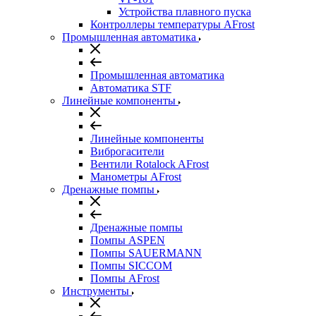
Устройства плавного пуска
Контроллеры температуры AFrost
Промышленная автоматика
Промышленная автоматика
Автоматика STF
Линейные компоненты
Линейные компоненты
Виброгасители
Вентили Rotalock AFrost
Манометры AFrost
Дренажные помпы
Дренажные помпы
Помпы ASPEN
Помпы SAUERMANN
Помпы SICCOM
Помпы AFrost
Инструменты