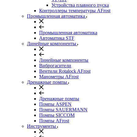
Устройства плавного пуска
Контроллеры температуры AFrost
Промышленная автоматика
Промышленная автоматика
Автоматика STF
Линейные компоненты
Линейные компоненты
Виброгасители
Вентили Rotalock AFrost
Манометры AFrost
Дренажные помпы
Дренажные помпы
Помпы ASPEN
Помпы SAUERMANN
Помпы SICCOM
Помпы AFrost
Инструменты