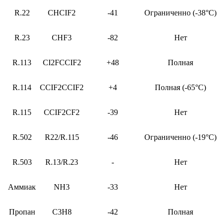
R.22
CHCIF2
-41
Ограниченно (-38°C)
R.23
CHF3
-82
Нет
R.113
CI2FCCIF2
+48
Полная
R.114
CCIF2CCIF2
+4
Полная (-65°C)
R.115
CCIF2CF2
-39
Нет
R.502
R22/R.115
-46
Ограниченно (-19°C)
R.503
R.13/R.23
-
Нет
Аммиак
NH3
-33
Нет
Пропан
C3H8
-42
Полная