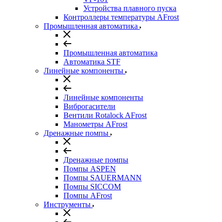
Устройства плавного пуска
Контроллеры температуры AFrost
Промышленная автоматика
Промышленная автоматика
Автоматика STF
Линейные компоненты
Линейные компоненты
Виброгасители
Вентили Rotalock AFrost
Манометры AFrost
Дренажные помпы
Дренажные помпы
Помпы ASPEN
Помпы SAUERMANN
Помпы SICCOM
Помпы AFrost
Инструменты