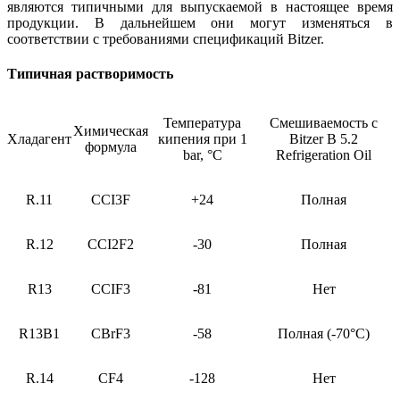
являются типичными для выпускаемой в настоящее время
продукции. В дальнейшем они могут изменяться в
соответствии с требованиями спецификаций Bitzer.
Типичная растворимость
Температура
Смешиваемость с
Химическая
Хладагент
кипения при 1
Bitzer B 5.2
формула
bar, °C
Refrigeration Oil
R.11
CCI3F
+24
Полная
R.12
CCI2F2
-30
Полная
R13
CCIF3
-81
Нет
R13B1
CBrF3
-58
Полная (-70°C)
R.14
CF4
-128
Нет