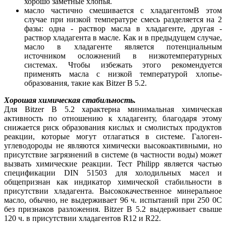
хорошо заметные хлопья.
масло частично смешивается с хладагентомВ этом
случае при низкой температуре смесь разделяется на 2
фазы: одна - раствор масла в хладагенте, другая -
раствор хладагента в масле. Как и в предыдущем случае,
масло в хладагенте является потенциальным
источником осложнений в низкотемпературных
системах. Чтобы избежать этого рекомендуется
применять масла с низкой температурой хлопье-
образования, такие как Bitzer B 5.2.
Хорошая химическая стабильность.
Для Bitzer B 5.2 характерна минимальная химическая
активность по отношению к хладагенту, благодаря этому
снижается риск образования кислых и смолистых продуктов
реакции, которые могут отлагаться в системе. Галоген-
углеводороды не являются химически высокоактивными, но
присутствие загрязнений в системе (в частности воды) может
вызвать химические реакции. Тест Philipp является частью
спецификации DIN 51503 для холодильных масел и
общепризнан как индикатор химической стабильности в
присутствии хладагента. Высококачественное минеральное
масло, обычно, не выдерживает 96 ч. испытаний при 250 0C
без признаков разложения. Bitzer B 5.2 выдерживает свыше
120 ч. в присутствии хладагентов R12 и R22.