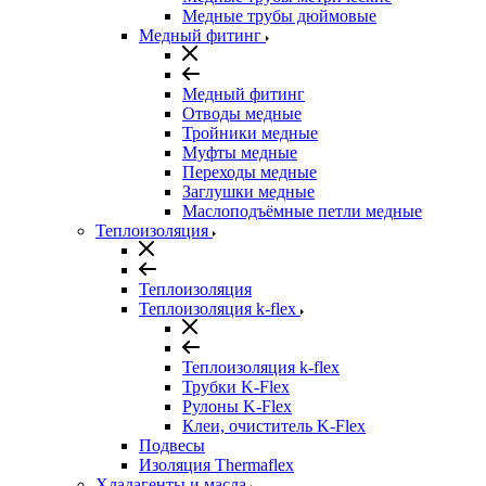
Медные трубы дюймовые
Медный фитинг
Медный фитинг
Отводы медные
Тройники медные
Муфты медные
Переходы медные
Заглушки медные
Маслоподъёмные петли медные
Теплоизоляция
Теплоизоляция
Теплоизоляция k-flex
Теплоизоляция k-flex
Трубки K-Flex
Рулоны K-Flex
Клеи, очиститель K-Flex
Подвесы
Изоляция Thermaflex
Хладагенты и масла