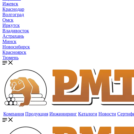
Ижевск
Краснодар
Волгоград
Омск
Иркутск
Владивосток
Астрахань
Минск
Новосибирск
Красноярск
Тюмень
Компания
Продукция
Инжиниринг
Каталоги
Новости
Сертиф