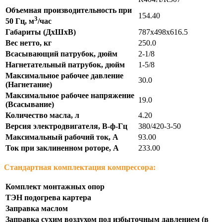
Объемная производительность при
154.40
3
50 Гц, м
/час
Габариты (ДхШхВ)
787x498x616.5
Вес нетто, кг
250.0
Всасывающий патрубок, дюйм
2-1/8
Нагнетательный патрубок, дюйм
1-5/8
Максимальное рабочее давление
30.0
(Нагнетание)
Максимальное рабочее напряжение
19.0
(Всасывание)
Количество масла, л
4.20
Версия электродвигателя, В-ф-Гц
380/420-3-50
Максимальный рабочий ток, А
93.00
Ток при заклиненном роторе, А
233.00
Стандартная комплектация компрессора:
Комплект монтажных опор
ТЭН подогрева картера
Заправка маслом
Заправка сухим воздухом под избыточным давлением (в