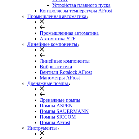
Устройства плавного пуска
Контроллеры температуры AFrost
Промышленная автоматика
Промышленная автоматика
Автоматика STF
Линейные компоненты
Линейные компоненты
Виброгасители
Вентили Rotalock AFrost
Манометры AFrost
Дренажные помпы
Дренажные помпы
Помпы ASPEN
Помпы SAUERMANN
Помпы SICCOM
Помпы AFrost
Инструменты