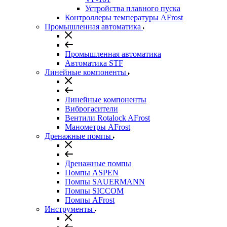
Устройства плавного пуска
Контроллеры температуры AFrost
Промышленная автоматика
Промышленная автоматика
Автоматика STF
Линейные компоненты
Линейные компоненты
Виброгасители
Вентили Rotalock AFrost
Манометры AFrost
Дренажные помпы
Дренажные помпы
Помпы ASPEN
Помпы SAUERMANN
Помпы SICCOM
Помпы AFrost
Инструменты