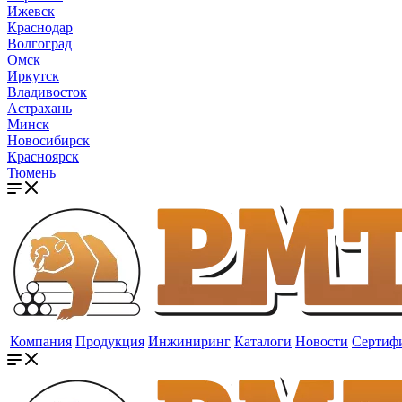
Ижевск
Краснодар
Волгоград
Омск
Иркутск
Владивосток
Астрахань
Минск
Новосибирск
Красноярск
Тюмень
Компания
Продукция
Инжиниринг
Каталоги
Новости
Сертиф