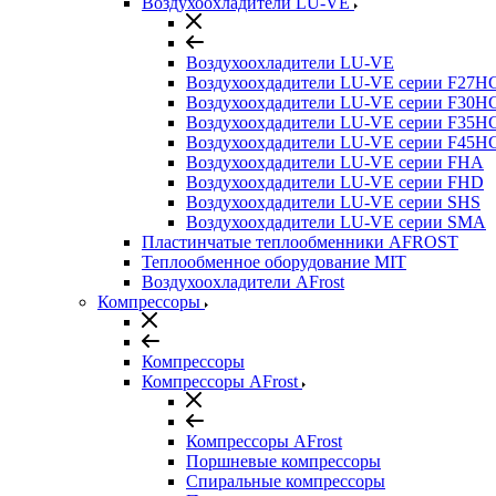
Воздухоохладители LU-VE
Воздухоохладители LU-VE
Воздухоохдадители LU-VE серии F27H
Воздухоохдадители LU-VE серии F30H
Воздухоохдадители LU-VE серии F35H
Воздухоохдадители LU-VE серии F45H
Воздухоохдадители LU-VE серии FHA
Воздухоохдадители LU-VE серии FHD
Воздухоохдадители LU-VE серии SHS
Воздухоохдадители LU-VE серии SMA
Пластинчатые теплообменники AFROST
Теплообменное оборудование MIT
Воздухоохладители AFrost
Компрессоры
Компрессоры
Компрессоры AFrost
Компрессоры AFrost
Поршневые компрессоры
Спиральные компрессоры