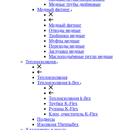
Медные трубы дюймовые
Медный фитинг
Медный фитинг
Отводы медные
Тройники медные
Муфты медные
Переходы медные
Заглушки медные
Маслоподъёмные петли медные
Теплоизоляция
Теплоизоляция
Теплоизоляция k-flex
Теплоизоляция k-flex
Трубки K-Flex
Рулоны K-Flex
Клеи, очиститель K-Flex
Подвесы
Изоляция Thermaflex
Хладагенты и масла