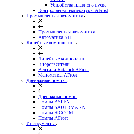
Устройства плавного пуска
Контроллеры температуры AFrost
Промышленная автоматика
Промышленная автоматика
Автоматика STF
Линейные компоненты
Линейные компоненты
Виброгасители
Вентили Rotalock AFrost
Манометры AFrost
Дренажные помпы
Дренажные помпы
Помпы ASPEN
Помпы SAUERMANN
Помпы SICCOM
Помпы AFrost
Инструменты