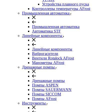
Устройства плавного пуска
Контроллеры температуры AFrost
Промышленная автоматика
Промышленная автоматика
Автоматика STF
Линейные компоненты
Линейные компоненты
Виброгасители
Вентили Rotalock AFrost
Манометры AFrost
Дренажные помпы
Дренажные помпы
Помпы ASPEN
Помпы SAUERMANN
Помпы SICCOM
Помпы AFrost
Инструменты