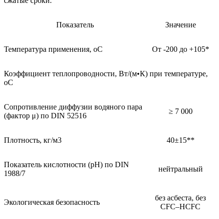
сжатые сроки.
Показатель
Значение
Температура применения, oC
От -200 до +105*
Коэффициент теплопроводности, Вт/(м•К) при температуре,
оС
Сопротивление диффузии водяного пара
≥ 7 000
(фактор μ) по DIN 52516
Плотность, кг/м3
40±15**
Показатель кислотности (pH) по DIN
нейтральный
1988/7
без асбеста, без
Экологическая безопасность
CFC–HCFC