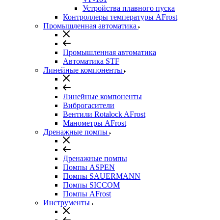
Устройства плавного пуска
Контроллеры температуры AFrost
Промышленная автоматика
Промышленная автоматика
Автоматика STF
Линейные компоненты
Линейные компоненты
Виброгасители
Вентили Rotalock AFrost
Манометры AFrost
Дренажные помпы
Дренажные помпы
Помпы ASPEN
Помпы SAUERMANN
Помпы SICCOM
Помпы AFrost
Инструменты