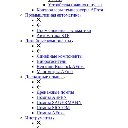
Устройства плавного пуска
Контроллеры температуры AFrost
Промышленная автоматика
Промышленная автоматика
Автоматика STF
Линейные компоненты
Линейные компоненты
Виброгасители
Вентили Rotalock AFrost
Манометры AFrost
Дренажные помпы
Дренажные помпы
Помпы ASPEN
Помпы SAUERMANN
Помпы SICCOM
Помпы AFrost
Инструменты