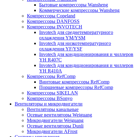
Бытовые компрессоры Wansheng
Коммерческие компрессоры Wansheng
Компрессоры Copeland
Компрессоры DANFOSS
Компрессоры INVOTECH
Invotech для среднетемпературного
охлаждения YM/YSM
Invotech для низкотемпературного
охлаждения YF/YSF
Invotech для кондиционирования и чиллеров
YH R407C
Invotech для кондиционирования и чиллеров
YH R410A
Компрессоры RefComp
Винтовые компрессоры RefComp
Поршневые компрессоры RefComp
Компрессоры SIKELAN
Компрессоры BSonyo
Вентиляторы и микродвигатели
Вентиляторы канальные
Осевые вентиляторы Weiguang
Микродвигатели Weiguang
Осевые вентиляторы Dunli
Микродвигатели AFrost
Системы управления