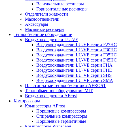
Вертикальные ресиверы
Горизонтальные ресиверы
Отделители жидкости
Маслоотделители
Аксессуары
Масляные ресиверы
Теплообменное оборудование
Воздухоохладители LU-VE
Воздухоохдадители LU-VE серии F27HC
Воздухоохдадители LU-VE серии F30HC
Воздухоохдадители LU-VE серии F35HC
Воздухоохдадители LU-VE серии F45HC
Воздухоохдадители LU-VE серии FHA
Воздухоохдадители LU-VE серии FHD
Воздухоохдадители LU-VE серии SHS
Воздухоохдадители LU-VE серии SMA
Пластинчатые теплообменники AFROST
Теплообменное оборудование MIT
Воздухоохладители AFrost
Компрессоры
Компрессоры AFrost
Поршневые компрессоры
Спиральные компрессоры
Поршневые герметичные
Компрессоры Wansheng