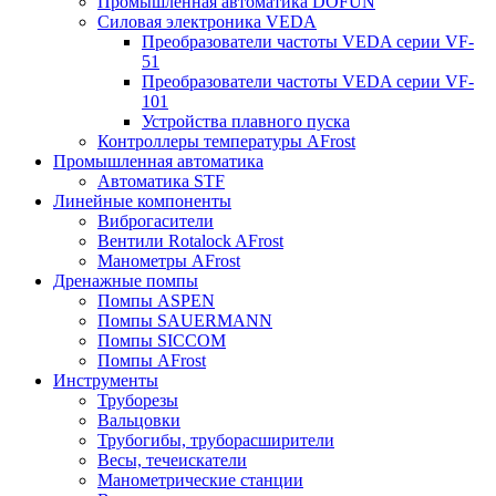
Промышленная автоматика DOFUN
Силовая электроника VEDA
Преобразователи частоты VEDA серии VF-
51
Преобразователи частоты VEDA серии VF-
101
Устройства плавного пуска
Контроллеры температуры AFrost
Промышленная автоматика
Автоматика STF
Линейные компоненты
Виброгасители
Вентили Rotalock AFrost
Манометры AFrost
Дренажные помпы
Помпы ASPEN
Помпы SAUERMANN
Помпы SICCOM
Помпы AFrost
Инструменты
Труборезы
Вальцовки
Трубогибы, труборасширители
Весы, течеискатели
Манометрические станции