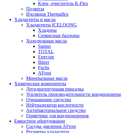
Клеи, очиститель K-Flex
Подвесы
Изоляция Thermaflex
Хладагенты и масла
Хладагенты ICELOONG
Хладоны
Сервисные баллоны
Холодильные масла
Suniso
TOTAL
Errecom
Bitzer
Fuchs
AFrost
Минеральные масла
Химические компоненты
Дегидратирующая присадка
Усилитель производительности кондиционера
Очищающие средства
Нейтрализатор кислотности
Антибактериальное средство
Герметики для кондиционеров
Емкостное оборудование
Сосуды давления AFrost
Ресиверы хладагента