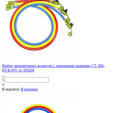
Набор заправочных шлангов c шаровыми кранами CT-360-
RYB-HV от DSZH
В корзину
В корзине